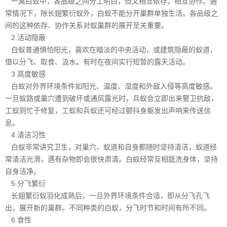
一窝白蚁中，各品级之间分工明白，但又相互依存，相互协作。通
常情况下，除长翅繁衍蚁外，白蚁不能分开巢群单独生活。各品级之
间的这种依存、协作关系对
蚁巢群
的展开至关重要。
2.活动隐蔽
白蚁普通惧怕阳光，喜欢在暗淡的中央活动，或建筑隐蔽的蚁道，
借以分飞、取食、汲水。有时在夜间实行短暂的露天活动。
3.高度敏感
白蚁对外界环境条件如阳光、
温度、湿度
和外敌入侵等高度敏感。
一旦蚁路或巢穴遭到破坏或通风露光时，兵蚁会立即出来警卫抗敌，
工蚁则忙于修复，工蚁和兵蚁还可经过颤抖身躯发出声响来传送信
息。
4.清洁习性
白蚁非常讲究卫生，对巢穴、蚁道和自身都随时坚持清洁，蚁道经
常清洁光滑，遇有杂物即会很快肃清。白蚁经常互相舐洗身体，坚持
自身洁净。
5.分飞繁衍
长翅繁衍蚁羽化成熟后，一旦外界环境条件合适，即从分飞孔飞
出，展开新的巢群。
不同种类
的白蚁，分飞时节和时间有所不同。
6.食性