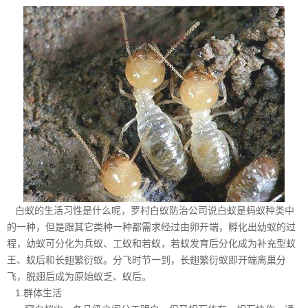
白蚁的生活习性是什么呢，
罗村白蚁防治公司
说白蚁是蚂蚁种类中
的一种，但是跟其它类种一种都需求经过由卵开端，孵化出幼蚁的过
程，幼蚁可分化为兵蚁、工蚁和若蚁，若蚁发育后分化成为补充型蚁
王、蚁后和长翅繁衍蚁。分飞时节一到，长翅繁衍蚁即开端离巢分
飞，脱翅后成为原始蚁乏、蚁后。
1.群体生活