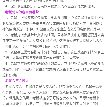
每头黄鼠狼一夜之间能够捕食6～7只老鼠。
4、蛇：老鼠怕蛇，在自然界中蛇消灭的老鼠占了很大的比例。
老鼠对人的危害有哪些
1、老鼠是很多疾病的传播者，
里水除四害中心
说老鼠可直接把很多
的疾病经过人类或一些寄生虫直接或是间接的传播给人类，其可以传
播的疾病多达35多种，如鼠疫或盛行性出血热之类的疾病就在其中。
2、老鼠身上会携带比拟多的细菌，里水除四害中心提醒您要是人类
在吃完一些食物之后没有及时的拾掇，这些食物被老鼠接触之后人类
再吃的话就十分容易把这些细菌带入到身体里。
3、老鼠身上常常会携带十分多的跳蚤，要是这些跳蚤跑到人体身上
的话，人类就可能呈现皮肤瘙痒或者是引发一些感染。
4、老鼠常常感染有钩端螺旋体的病毒，其排泄物会感染人类的食物
或者饮用水，一旦吃了这些食物或喝了这些水之后就比拟
容易感染
上
这种疾病。
老鼠会不会咬人
老鼠会咬人。老鼠肯定是会咬人的，但普通不会发作，老鼠是见不
得光的，所谓过节来时人人喊打，就是说老鼠普通见人就是要逃窜
的，但是狗急跳墙，老鼠被逼急了可能也会咬人的。不想让老鼠来一
是留意环境卫生清洁，二是把家里的粮食尽量收到老鼠到不了的中