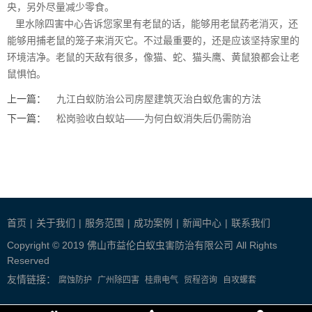
央，另外尽量减少零食。
里水除四害中心告诉您家里有老鼠的话，能够用老鼠药老消灭，还
能够用捕老鼠的笼子来消灭它。不过最重要的，还是应该坚持家里的
环境洁净。老鼠的天敌有很多，像猫、蛇、猫头鹰、
黄鼠狼
都会让老
鼠惧怕。
上一篇：
九江白蚁防治公司房屋建筑灭治白蚁危害的方法
下一篇：
松岗验收白蚁站——为何白蚁消失后仍需防治
首页
|
关于我们
|
服务范围
|
成功案例
|
新闻中心
|
联系我们
Copyright © 2019 佛山市益伦白蚁虫害防治有限公司 All Rights
Reserved
友情链接：
腐蚀防护
广州除四害
桂鼎电气
贸程咨询
自攻螺套