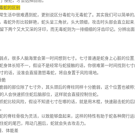
了侵犯，才会选择回击。
毒蛇的区别
常生活中很难遇到蛇，更别说区分毒蛇与无毒蛇了。其实我们可以简单的
毒蛇外形比较鲜艳，蛇头呈三角状，头大颈细，攻击时头部会直立起来
留下两个又大又深的牙印，而无毒蛇则为一排细细的牙齿印记。分辨出面
弱点，很多人脑海里会第一时间想到七寸。七寸普通是蛇身上心脏的位置
身体长短不一，假设不是经常与蛇接触的话，你很难第一时间找到七寸
寸的话，没准会直接激怒毒蛇，将自身置于风险境地。
骨脆
弱的部位除了七寸外，其头颈后的脊柱同样十分脆弱，这个位置也被称
的人会快速抓住蛇
后脑部位
，这样就会直接控制住蛇。
蛇比较风险，假设不知道七寸在哪的话，就是用木棍，快速敲击蛇的后
。
的脊柱骨极为灵活，以致能够盘起来，这样的特性有助于蛇各种爬行运
住蛇的尾巴，甩动几圈后，蛇就会失去攻击力。
慢、体能差