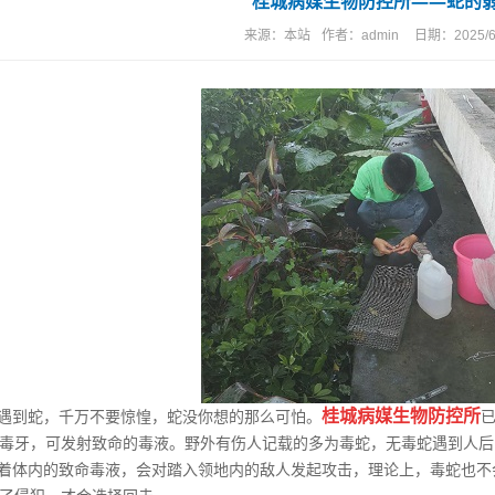
桂城病媒生物防控所——蛇的
来源：
本站
作者：
admin
日期：
2025/6
桂城病媒生物防控所
遇到蛇，千万不要惊惶，蛇没你想的那么可怕。
已
毒牙，可发射致命的毒液。野外有伤人记载的多为毒蛇，无毒蛇遇到人后
体内的致命毒液，会对踏入领地内的敌人发起攻击，理论上，毒蛇也不