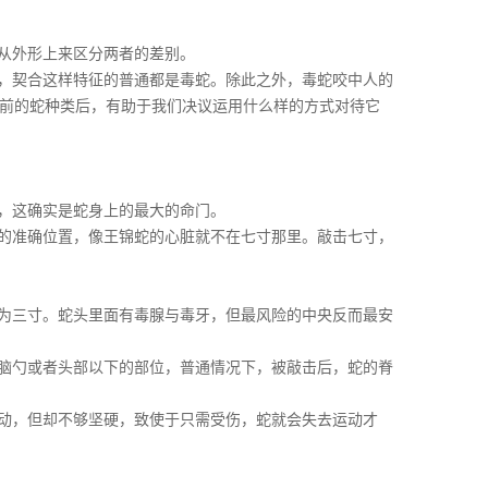
从外形上来区分两者的差别。
，契合这样特征的普通都是毒蛇。除此之外，毒蛇咬中人的
前的蛇种类后，有助于我们决议运用什么样的方式对待它
，这确实是蛇身上的最大的命门。
的准确位置，像王锦蛇的心脏就不在七寸那里。敲击七寸，
为三寸。蛇头里面有毒腺与毒牙，但最风险的中央反而最安
脑勺或者头部以下的部位，普通情况下，被敲击后，蛇的脊
动，但却不够坚硬，致使于只需受伤，蛇就会失去运动才