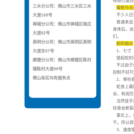
得自己遭到
三水分公司：佛山市三水区三水
毒蛇与无
不少人日
大道169号
普通来说，
禅城分公司：佛山市禅城区南庄
身体后，会
大道92号
们。
高明分公司：佛山市高明区高明
蛇的弱点
1、七寸
大道东57号
提起蛇的
顺德分公司：佛山市顺德区陈村
不过由于蛇
镇陈村大道99号
控制不好尺
佛山各区均有服务点
2、脊柱
蛇身上最脆
全，有阅历
当然徒手抓
柱骨会断裂
事实上，蛇
干。所以捏
3、速度