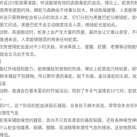
说过S型逃窜道路，听说能够有效的逃脱毒蛇的追击。理论上，蛇类的
类两条腿跑的快。蟒蛇与森蚺由于体重比较大，移动极端缓慢，人类能够
说只需两种蛇会有认识的攻击人类，它们分别为黑曼巴蛇与眼镜蛇，其
惹它的话，黑曼巴蛇不会主动随意攻击人类，眼镜蛇也是如此。
物，高速跑动时，蛇身上会产生大量的热量，最终会让它难以承受，不
普通来说，人类能够随意的甩来任何蛇类。
优势使得蛇会面对不少的
天敌
，非洲草原上，蜜獾、蛇獴、老鹰等动物能
就会立马出手攻击。
差
红外线感知能力，能够捕捉到食物的热源，理论上蛇类视力特别差，视
根本捕捉不到猎物。所以野外遇到毒蛇，脱下衣服，盖住毒蛇的头部，就
低温
物，普通会在春末夏初时开端活动，而到了冬天气温降到10℃时，蛇就
。
2℃，这个阶段的蛇血液接近凝固，全身处于麻木状态，常常会失去任
刺激性气息
用来辅助嗅觉的器官，其内不只具有柔软的鼻腔粘膜，还有各种嗅觉神
什么蛇会怕雄黄、硫磺、醋酸、风油精等刺激性气息的缘由，这些
物质挥
降低。