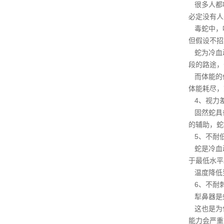
很多人都听
必定没有人
毒蛇中，听
但假设不招
蛇为冷血动
段的路途，
而体能的
体能耗尽，
4、视力
固然蛇具备
的辅助，蛇
5、不耐
蛇是冷血动
于最低水平
温度降低到
6、不耐
犁鼻器是蛇
这也是为
能力会严重