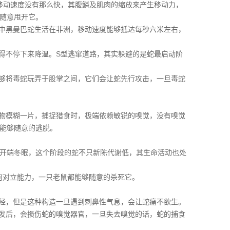
移动速度没有那么快，其腹鳞及肌肉的缩放来产生移动力，
随意甩开它。
中黑曼巴蛇生活在非洲，移动速度能够抵达每秒六米左右，
得不停下来降温。S型逃窜道路，其实躲避的是蛇最启动阶
够将毒蛇玩弄于股掌之间，它们会让蛇先行攻击，一旦毒蛇
物模糊一片，捕捉猎食时，极端依赖敏锐的嗅觉，没有嗅觉
能够随意的逃脱。
开端冬眠，这个阶段的蛇不只新
陈代谢低
，其生命活动也处
何对立能力，一只老鼠都能够随意的杀死它。
经，但是这种构造一旦遇到刺鼻性气息，会让蛇痛不欲生。
发
后，会损伤蛇的嗅觉器官，一旦失去嗅觉的话，蛇的捕食