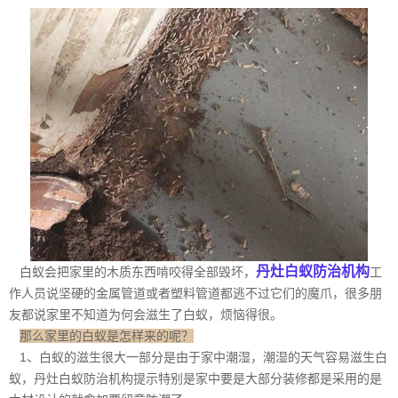
丹灶白蚁防治机构
白蚁会把家里的木质东西啃咬得全部毁坏，
工
作人员说坚硬的金属管道或者塑料管道都逃不过它们的魔爪，很多朋
友都说家里不知道为何会滋生了白蚁，烦恼得很。
那么家里的白蚁是怎样来的呢？
1、白蚁的滋生很大一部分是由于家中潮湿，潮湿的天气容易滋生白
蚁，丹灶白蚁防治机构提示特别是家中要是大部分装修都是采用的是