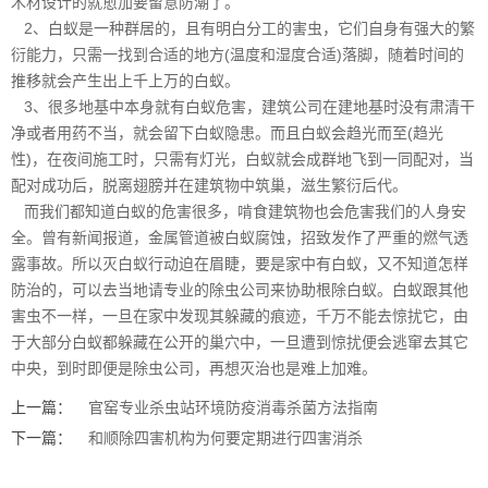
木材设计的就愈加要
留意防潮
了。
2、白蚁是一种群居的，且有明白分工的害虫，它们自身有强大的繁
衍能力，只需一找到合适的地方(温度和湿度合适)落脚，随着时间的
推移就会产生出上千上万的白蚁。
3、很多地基中本身就有白蚁危害，建筑公司在建地基时没有肃清干
净或者用药不当，就会留下
白蚁隐患
。而且白蚁会趋光而至(趋光
性)，在夜间施工时，只需有灯光，白蚁就会成群地飞到一同配对，当
配对成功后，脱离翅膀并在建筑物中筑巢，滋生繁衍后代。
而我们都知道白蚁的危害很多，啃食建筑物也会危害我们的人身安
全。曾有新闻报道，金属管道被白蚁腐蚀，招致发作了严重的燃气透
露事故。所以灭白蚁行动迫在眉睫，要是家中有白蚁，又不知道怎样
防治的，可以去当地请专业的除虫公司来协助根除白蚁。白蚁跟其他
害虫不一样，一旦在家中发现其躲藏的痕迹，千万不能去惊扰它，由
于大部分白蚁都躲藏在公开的巢穴中，一旦遭到惊扰便会逃窜去其它
中央，到时即便是除虫公司，再想灭治也是难上加难。
上一篇：
官窑专业杀虫站环境防疫消毒杀菌方法指南
下一篇：
和顺除四害机构为何要定期进行四害消杀