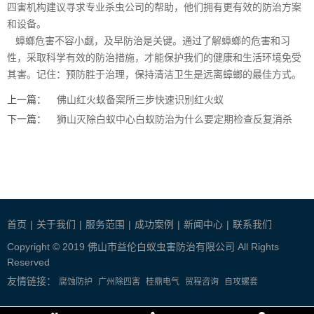
四害机构建议寻求专业杀虫公司的帮助，他们拥有更有效的防治方案
和设备。
蟑螂危害
不容小觑，及早防治是关键。通过了解蟑螂的危害和习
性，采取科学有效的防治措施，才能保护我们的健康和生活环境免受
其害。记住：预防胜于治理，保持清洁卫生是远离蟑螂的最佳方式。
上一篇：
佛山红火蚁备案所三步快速识别红火蚁
下一篇：
狮山灭除白蚁中心白蚁防治为什么要定期检查反复消杀
首页
|
关于我们
|
服务范围
|
成功案例
|
新闻中心
|
联系我们
Copyright © 2019 佛山市益伦白蚁虫害防治有限公司 All Rights
Reserved
友情链接：
腐蚀防护
广州除四害
桂鼎电气
贸程咨询
自攻螺套