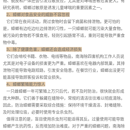
物、蜕皮和尸体还会引发过敏反应，尤其是对哮喘患者危害更大。有
研究表明，蟑螂过敏原是诱发儿童哮喘的重要因素之一。
2、蟑螂对食品安全的威胁不容忽视
它们常在夜间活动，爬过食物时会留下病菌和排泄物。更可怕的
是，蟑螂有边吃边吐边排泄的习性，一只蟑螂就可能污染大量食物。
被污染的食物若不慎食用，轻则引起
肠胃不适
，重则可能导致严重食
物中毒。
3、除了健康危害，蟑螂还会造成经济损失
它们会啃咬书籍、衣物、电线等物品，南海除四害机构工作人员说
尤其是对电子设备的损害更为严重。蟑螂喜欢在电器内部筑巢，其排
泄物可能导致电路短路，引发安全隐患。在餐饮行业，蟑螂出没更可
能直接导致顾客投诉和营业损失。
4、蟑螂繁殖能力惊人
一只雌蟑螂一年可繁殖上万只后代，若不及时防治，很快就会形成
庞大种群。它们善于躲藏在缝隙中，常规的清洁往往难以
彻底清除
。
因此，防治蟑螂需要采取综合措施：保持环境干燥清洁、封堵缝隙、
及时处理垃圾，必要时使用专业杀虫剂。
值得注意的是，盲目使用杀虫剂可能适得其反。过量使用可能导致
蟑螂产生抗药性，反而增加防治难度。对于严重的蟑螂问题，南海除